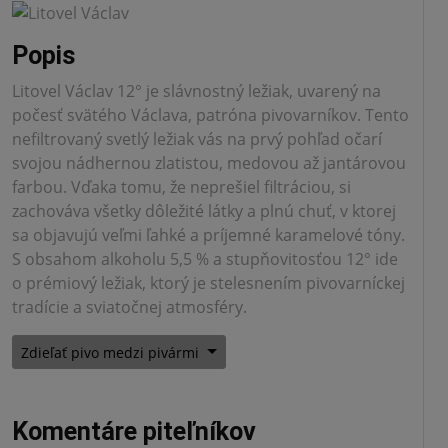
Popis
Litovel Václav 12° je slávnostný ležiak, uvarený na
počesť svätého Václava, patróna pivovarníkov. Tento
nefiltrovaný svetlý ležiak vás na prvý pohľad očarí
svojou nádhernou zlatistou, medovou až jantárovou
farbou. Vďaka tomu, že neprešiel filtráciou, si
zachováva všetky dôležité látky a plnú chuť, v ktorej
sa objavujú veľmi ľahké a príjemné karamelové tóny.
S obsahom alkoholu 5,5 % a stupňovitosťou 12° ide
o prémiový ležiak, ktorý je stelesnením pivovarníckej
tradície a sviatočnej atmosféry.
Zdieľať pivo medzi pivármi
Komentáre piteľníkov