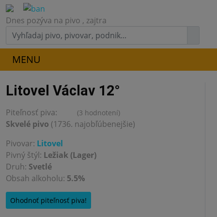
Dnes pozýva na pivo
, zajtra
MENU
Litovel Václav 12°
Piteľnosť piva:
(3 hodnotení)
4.3
Skvelé pivo
(1736. najobľúbenejšie)
Pivovar:
Litovel
Pivný štýl:
Ležiak (Lager)
Druh:
Svetlé
Obsah alkoholu:
5.5%
Ohodnoť piteľnosť piva!