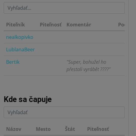
Piteľník
Piteľnosť
Komentár
Podnik
nealkopivko
4.0
LublanaBeer
4.0
Bertik
"Super, bohužel ho
5.0
přestali vyrábět ????"
Kde sa čapuje
Názov
Mesto
Štát
Piteľnosť