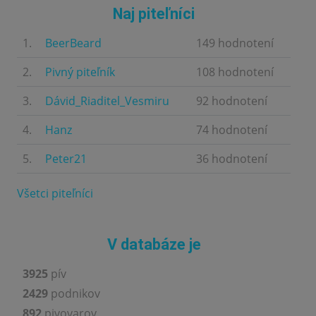
Naj piteľníci
1.
BeerBeard
149 hodnotení
2.
Pivný piteľník
108 hodnotení
3.
Dávid_Riaditel_Vesmiru
92 hodnotení
4.
Hanz
74 hodnotení
5.
Peter21
36 hodnotení
Všetci piteľníci
V databáze je
3925
pív
2429
podnikov
892
pivovarov