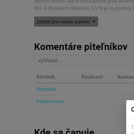
vyšším rezom. Ide o celosladové pivo varené
dní. S obsahom alkoholu 5,5 % je to poctivý šp
Zdieľať pivo medzi pivármi
Komentáre piteľníkov
Piteľník
Piteľnosť
Komen
BeerMan
4.0
Petersmenn
5.0
O
T
Kde sa čapuje