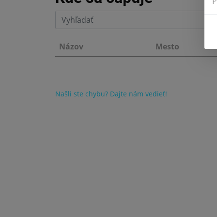
P
Názov
Mesto
Našli ste chybu? Dajte nám vedieť!