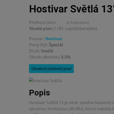
Hostivar Světlá 13
Piteľnosť piva:
(2 hodnotení)
4.5
Skvelé pivo
(1189. najobľúbenejšie)
Pivovar:
Hostivar
Pivný štýl:
Špeciál
Druh:
Svetlé
Obsah alkoholu:
5.5%
Ohodnoť piteľnosť piva!
Popis
Hostivar Světlá 13 je silné, spodne kvasené n
výraznou horkosťou (40 IBU), ktorá nabáda