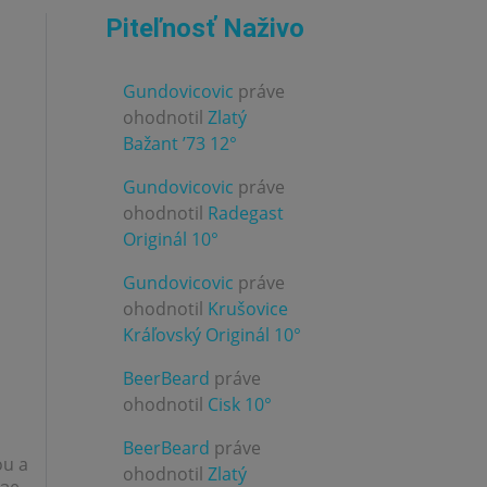
Piteľnosť Naživo
Gundovicovic
práve
ohodnotil
Zlatý
3.0
Bažant ’73 12°
Gundovicovic
práve
ohodnotil
Radegast
4.0
Originál 10°
Gundovicovic
práve
ohodnotil
Krušovice
3.0
Kráľovský Originál 10°
BeerBeard
práve
3.0
ohodnotil
Cisk 10°
BeerBeard
práve
ou a
ohodnotil
Zlatý
3.0