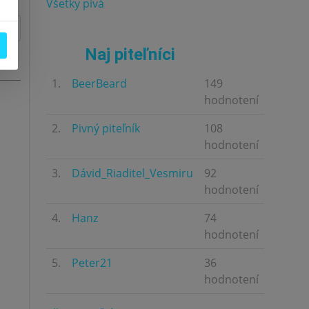
Všetky pivá
Naj piteľníci
1.
BeerBeard
149
hodnotení
2.
Pivný piteľník
108
hodnotení
3.
Dávid_Riaditel_Vesmiru
92
hodnotení
4.
Hanz
74
hodnotení
5.
Peter21
36
hodnotení