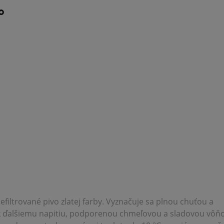
°
efiltrované pivo zlatej farby. Vyznačuje sa plnou chuťou a
 k ďalšiemu napitiu, podporenou chmeľovou a sladovou vôň