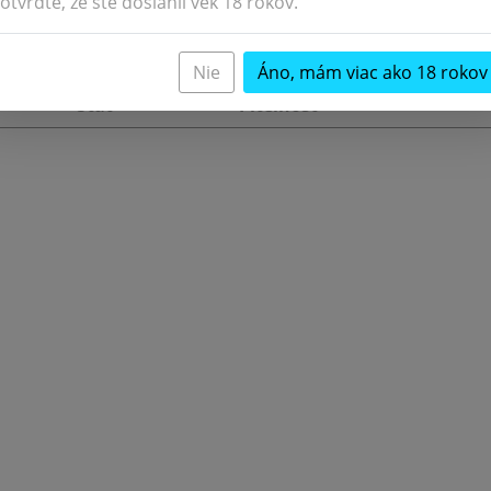
otvrďte, že ste dosiahli vek 18 rokov.
Nie
Áno, mám viac ako 18 rokov
Štát
Piteľnosť