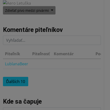
Zdieľať pivo medzi pivármi
Komentáre piteľníkov
Piteľník
Piteľnosť
Komentár
Podnik
LublanaBeer
3.0
Ďalších 10
Kde sa čapuje