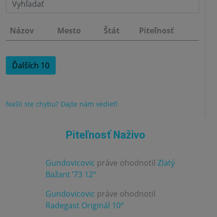
Názov
Mesto
Štát
Piteľnosť
Ďalších 10
Našli ste chybu? Dajte nám vedieť!
Piteľnosť Naživo
Gundovicovic
práve ohodnotil
Zlatý
3.0
Bažant ’73 12°
Gundovicovic
práve ohodnotil
4.0
Radegast Originál 10°