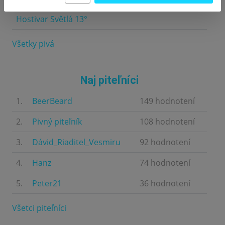
Hostivar Světlá 13°
4.5
Všetky pivá
Naj piteľníci
1.
BeerBeard
149 hodnotení
2.
Pivný piteľník
108 hodnotení
3.
Dávid_Riaditel_Vesmiru
92 hodnotení
4.
Hanz
74 hodnotení
5.
Peter21
36 hodnotení
Všetci piteľníci