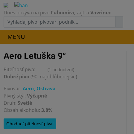
Dnes pozýva na pivo
Ľubomíra
, zajtra
Vavrinec
MENU
Aero Letuška 9°
Piteľnosť piva:
(1 hodnotení)
3.0
Dobré pivo
(90. najobľúbenejšie)
Pivovar:
Aero, Ostrava
Pivný štýl:
Výčapné
Druh:
Svetlé
Obsah alkoholu:
3.8%
Ohodnoť piteľnosť piva!