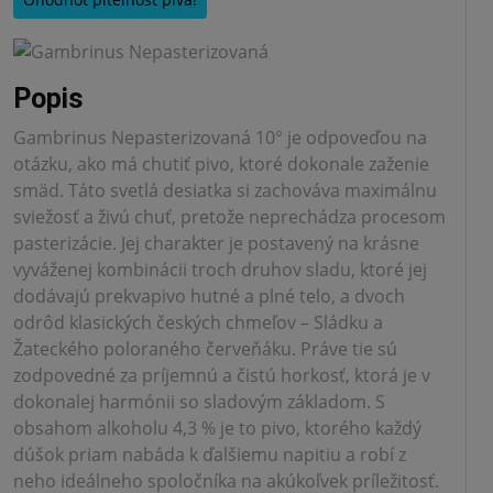
Popis
Gambrinus Nepasterizovaná 10° je odpoveďou na
otázku, ako má chutiť pivo, ktoré dokonale zaženie
smäd. Táto svetlá desiatka si zachováva maximálnu
sviežosť a živú chuť, pretože neprechádza procesom
pasterizácie. Jej charakter je postavený na krásne
vyváženej kombinácii troch druhov sladu, ktoré jej
dodávajú prekvapivo hutné a plné telo, a dvoch
odrôd klasických českých chmeľov – Sládku a
Žateckého poloraného červeňáku. Práve tie sú
zodpovedné za príjemnú a čistú horkosť, ktorá je v
dokonalej harmónii so sladovým základom. S
obsahom alkoholu 4,3 % je to pivo, ktorého každý
dúšok priam nabáda k ďalšiemu napitiu a robí z
neho ideálneho spoločníka na akúkoľvek príležitosť.