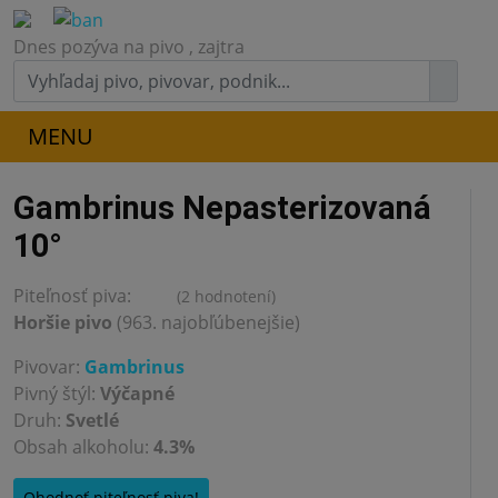
Dnes pozýva na pivo
, zajtra
MENU
Gambrinus Nepasterizovaná
10°
Piteľnosť piva:
(2 hodnotení)
1.0
Horšie pivo
(963. najobľúbenejšie)
Pivovar:
Gambrinus
Pivný štýl:
Výčapné
Druh:
Svetlé
Obsah alkoholu:
4.3%
Ohodnoť piteľnosť piva!