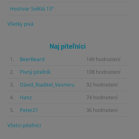
Hostivar Světlá 13°
4.5
Všetky pivá
Naj piteľníci
1.
BeerBeard
149 hodnotení
2.
Pivný piteľník
108 hodnotení
3.
Dávid_Riaditel_Vesmiru
92 hodnotení
4.
Hanz
74 hodnotení
5.
Peter21
36 hodnotení
Všetci piteľníci