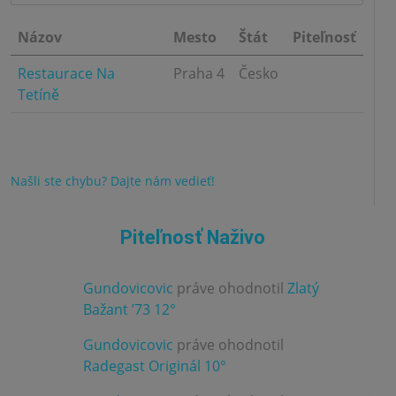
Názov
Mesto
Štát
Piteľnosť
Restaurace Na
Praha 4
Česko
Tetíně
Našli ste chybu? Dajte nám vedieť!
Piteľnosť Naživo
Gundovicovic
práve ohodnotil
Zlatý
3.0
Bažant ’73 12°
Gundovicovic
práve ohodnotil
4.0
Radegast Originál 10°