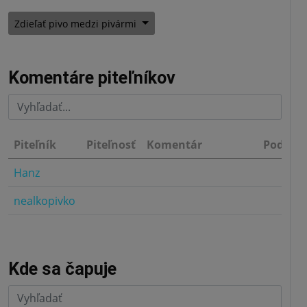
Zdieľať pivo medzi pivármi
Komentáre piteľníkov
Piteľník
Piteľnosť
Komentár
Podnik
Hanz
1.0
nealkopivko
1.0
Kde sa čapuje