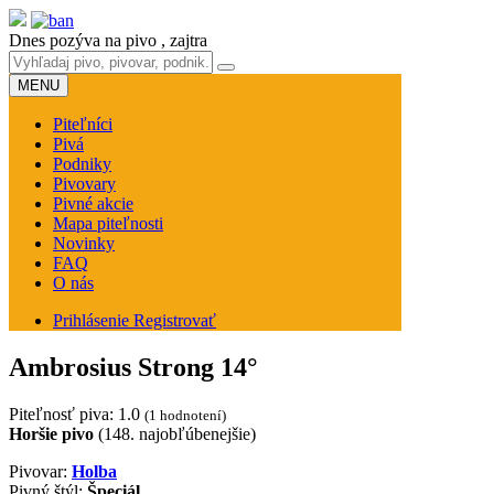
Dnes pozýva na pivo
, zajtra
MENU
Piteľníci
Pivá
Podniky
Pivovary
Pivné akcie
Mapa piteľnosti
Novinky
FAQ
O nás
Prihlásenie
Registrovať
Ambrosius Strong 14°
Piteľnosť piva:
1.0
(1 hodnotení)
Horšie pivo
(148. najobľúbenejšie)
Pivovar:
Holba
Pivný štýl:
Špeciál