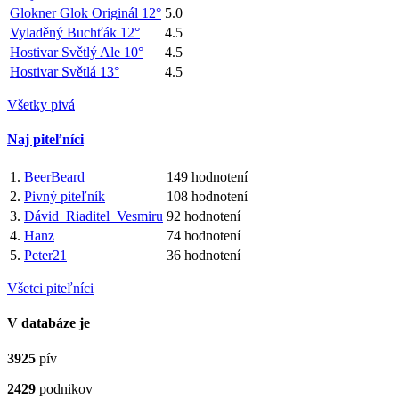
Glokner Glok Originál 12°
5.0
Vyladěný Buchťák 12°
4.5
Hostivar Světlý Ale 10°
4.5
Hostivar Světlá 13°
4.5
Všetky pivá
Naj piteľníci
1.
BeerBeard
149 hodnotení
2.
Pivný piteľník
108 hodnotení
3.
Dávid_Riaditel_Vesmiru
92 hodnotení
4.
Hanz
74 hodnotení
5.
Peter21
36 hodnotení
Všetci piteľníci
V databáze je
3925
pív
2429
podnikov