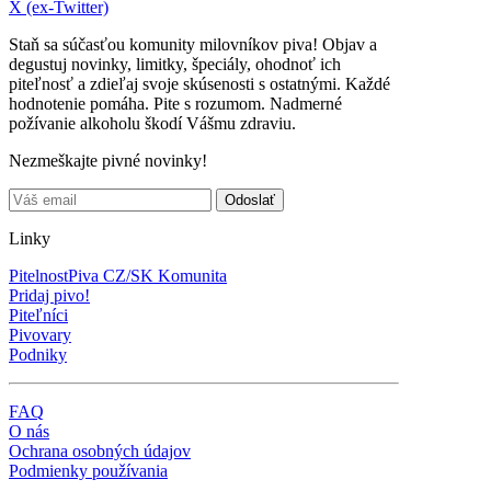
X (ex-Twitter)
Staň sa súčasťou komunity milovníkov piva! Objav a
degustuj novinky, limitky, špeciály, ohodnoť ich
piteľnosť a zdieľaj svoje skúsenosti s ostatnými. Každé
hodnotenie pomáha. Pite s rozumom. Nadmerné
požívanie alkoholu škodí Vášmu zdraviu.
Nezmeškajte pivné novinky!
Linky
PitelnostPiva CZ/SK Komunita
Pridaj pivo!
Piteľníci
Pivovary
Podniky
FAQ
O nás
Ochrana osobných údajov
Podmienky používania