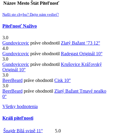
Názov
Mesto
Štát
Piteľnosť
Našli ste chybu? Dajte nám vedieť!
Piteľnosť Naživo
3.0
Gundovicovic
práve ohodnotil
Zlatý Bažant ’73 12°
4.0
Gundovicovic
práve ohodnotil
Radegast Originál 10°
3.0
Gundovicovic
práve ohodnotil
Krušovice Kráľovský
Originál 10°
3.0
BeerBeard
práve ohodnotil
Cisk 10°
3.0
BeerBeard
práve ohodnotil
Zlatý Bažant Tmavé nealko
0°
Všetky hodnotenia
Králi piteľnosti
Šnajdr Bílá svině 11°
5.0