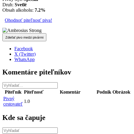
Druh:
Svetlé
Obsah alkoholu:
7.2%
Ohodnoť piteľnosť piva!
Zdieľať pivo medzi pivármi
Facebook
X (Twitter)
WhatsApp
Komentáre piteľníkov
Piteľník
Piteľnosť
Komentár
Podnik
Obrázok
Pivný
1.0
cestovateľ
Kde sa čapuje