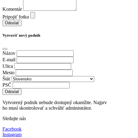
Komentár
Pripojiť fotku
Odoslať
Vytvoriť nový podnik
Názov
E-mail
Ulica
Mesto
Štát
PSČ
Odoslať
Vytvorený podnik nebude dostupný okamžite. Najprv
ho musí skontrolovať a schváliť administrátor.
Sledujte nás
Facebook
Instagram